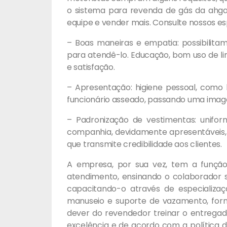
o sistema para revenda de gás da ahga
equipe e vender mais. Consulte nossos esp
– Boas maneiras e empatia: possibilit
para atendê-lo. Educação, bom uso de li
e satisfação.
– Apresentação: higiene pessoal, como
funcionário asseado, passando uma imag
– Padronização de vestimentas: unifo
companhia, devidamente apresentáveis,
que transmite credibilidade aos clientes.
A empresa, por sua vez, tem a funçã
atendimento, ensinando o colaborador s
capacitando-o através de especializaç
manuseio e suporte de vazamento, fo
dever do revendedor treinar o entregad
excelência e de acordo com a política d