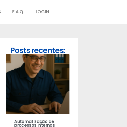
G
F.A.Q.
LOGIN
Posts recentes:
Automatização de
processos internos