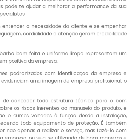
s pode te ajudar a melhorar a performance da sua
ecialistas.
am entender a necessidade do cliente e se empenhar
nguagem, cordialidade e atenção geram credibilidade
 barba bem feita e uniforme limpo representam um
em positiva da empresa.
rmes padronizados com identificação da empresa e
 evidenciam uma imagem de empresa profissional, o
o de conceder toda estrutura técnica para o bom
obre os riscos inerentes ao manuseio do produto, e
ão e cursos voltados à função desde a instalação,
rnecendo todo equipamento de proteção. É também
or não apenas a realizar o serviço, mas fazê-lo com
a empresa, ou seja, se utilizando de boas maneiras e