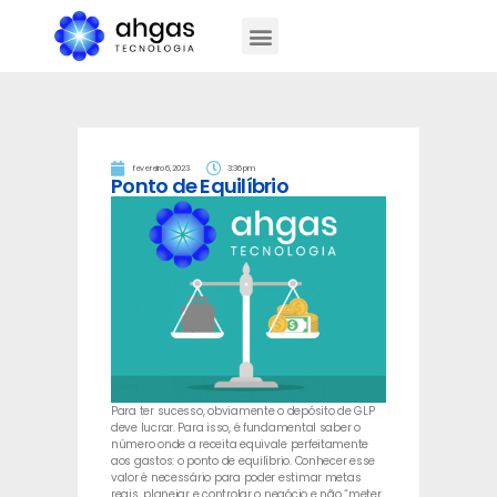
fevereiro 6, 2023
3:36 pm
Ponto de Equilíbrio
Para ter sucesso, obviamente o depósito de GLP
deve lucrar. Para isso, é fundamental saber o
número onde a receita equivale perfeitamente
aos gastos: o ponto de equilíbrio. Conhecer esse
valor é necessário para poder estimar metas
reais, planejar e controlar o negócio e não “meter