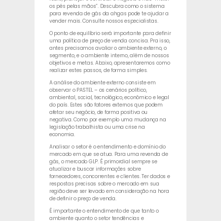
os pés pelas mãos”. Descubra como o sistema
para revenda de gás da ahgas pode te ajudar a
vender mais. Consulte nossos especialistas.
O ponto de equilíbrio será importante para definir
uma política de preço de venda concisa. Pra isso,
antes precisamos avaliar o ambiente externo, o
segmento, e o ambiente interno, além de nossos
objetivos e metas. Abaixo, apresentaremos como
realizar estes passos, de forma simples.
A análise do ambiente externo consiste em
observar o PASTEL – os cenários político,
ambiental, social, tecnológico, econômico e legal
do país. Estes são fatores externos que podem
afetar seu negócio, de forma positiva ou
negativa. Como por exemplo uma mudança na
legislação trabalhista ou uma crise na
economia.
Analisar o setor é o entendimento e domínio do
mercado em que se atua. Para uma revenda de
gás, o mercado GLP. É primordial sempre se
atualizar e buscar informações sobre
fornecedores, concorrentes e clientes. Ter dados e
respostas precisas sobre o mercado em sua
região deve ser levado em consideração na hora
de definir o preço de venda.
É importante o entendimento de que tanto o
ambiente quanto o setor tendências e