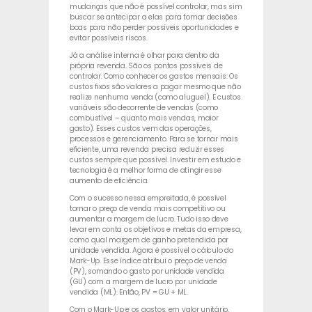
mudanças que não é possível controlar, mas sim
buscar se antecipar a elas para tomar decisões
boas para não perder possíveis oportunidades e
evitar possíveis riscos.
Já a análise interna é olhar para dentro da
própria revenda. São os pontos possíveis de
controlar. Como conhecer os gastos mensais: Os
custos fixos são valores a pagar mesmo que não
realize nenhuma venda (como aluguel). E custos
variáveis são decorrente de vendas (como
combustível – quanto mais vendas, maior
gasto). Esses custos vem das operações,
processos e gerenciamento. Para se tornar mais
eficiente, uma revenda precisa reduzir esses
custos sempre que possível. Investir em estudo e
tecnologia é a melhor forma de atingir esse
aumento de eficiência.
Com o sucesso nessa empreitada, é possível
tornar o preço de venda mais competitivo ou
aumentar a margem de lucro. Tudo isso deve
levar em conta os objetivos e metas da empresa,
como qual margem de ganho pretendida por
unidade vendida. Agora é possível o cálculo do
Mark-Up. Esse índice atribui o preço de venda
(PV), somando o gasto por unidade vendida
(GU) com a margem de lucro por unidade
vendida (ML). Então, PV = GU + ML.
Com o Mark-Up e os gastos, em valor unitário,