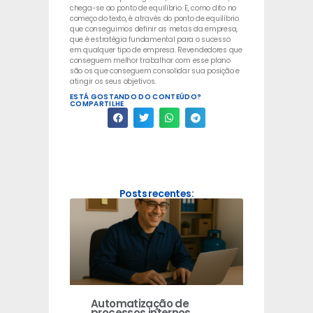
chega-se ao ponto de equilíbrio. E, como dito no
começo do texto, é através do ponto de equilíbrio
que conseguimos definir as metas da empresa,
que é estratégia fundamental para o sucesso
em qualquer tipo de empresa. Revendedores que
conseguem melhor trabalhar com esse plano
são os que conseguem consolidar sua posição e
atingir os seus objetivos.
ESTÁ GOSTANDO DO CONTEÚDO?
COMPARTILHE
Posts recentes:
Automatização de
processos internos