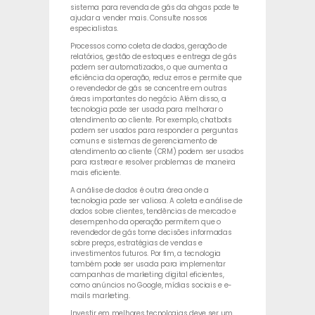
sistema para revenda de gás da ahgas pode te
ajudar a vender mais. Consulte nossos
especialistas.
Processos como coleta de dados, geração de
relatórios, gestão de estoques e entrega de gás
podem ser automatizados, o que aumenta a
eficiência da operação, reduz erros e permite que
o revendedor de gás se concentre em outras
áreas importantes do negócio. Além disso, a
tecnologia pode ser usada para melhorar o
atendimento ao cliente. Por exemplo, chatbots
podem ser usados para responder a perguntas
comuns e sistemas de gerenciamento de
atendimento ao cliente (CRM) podem ser usados
para rastrear e resolver problemas de maneira
mais eficiente.
A análise de dados é outra área onde a
tecnologia pode ser valiosa. A coleta e análise de
dados sobre clientes, tendências de mercado e
desempenho da operação permitem que o
revendedor de gás tome decisões informadas
sobre preços, estratégias de vendas e
investimentos futuros. Por fim, a tecnologia
também pode ser usada para implementar
campanhas de marketing digital eficientes,
como anúncios no Google, mídias sociais e e-
mails marketing.
Investir em melhores tecnologias deve ser um