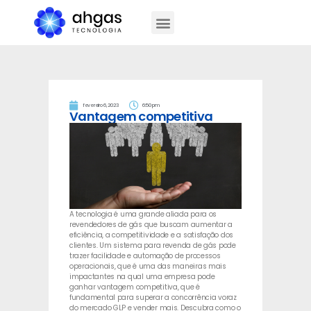
fevereiro 6, 2023
6:50 pm
Vantagem competitiva
A tecnologia é uma grande aliada para os
revendedores de gás que buscam aumentar a
eficiência, a competitividade e a satisfação dos
clientes. Um sistema para revenda de gás pode
trazer facilidade e automação de processos
operacionais, que é uma das maneiras mais
impactantes na qual uma empresa pode
ganhar vantagem competitiva, que é
fundamental para superar a concorrência voraz
do mercado GLP e vender mais. Descubra como o