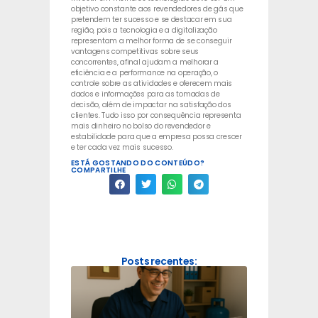
objetivo constante aos revendedores de gás que
pretendem ter sucesso e se destacar em sua
região, pois a tecnologia e a digitalização
representam a melhor forma de se conseguir
vantagens competitivas sobre seus
concorrentes, afinal ajudam a melhorar a
eficiência e a performance na operação, o
controle sobre as atividades e oferecem mais
dados e informações para as tomadas de
decisão, além de impactar na satisfação dos
clientes. Tudo isso por consequência representa
mais dinheiro no bolso do revendedor e
estabilidade para que a empresa possa crescer
e ter cada vez mais sucesso.
ESTÁ GOSTANDO DO CONTEÚDO?
COMPARTILHE
Posts recentes: