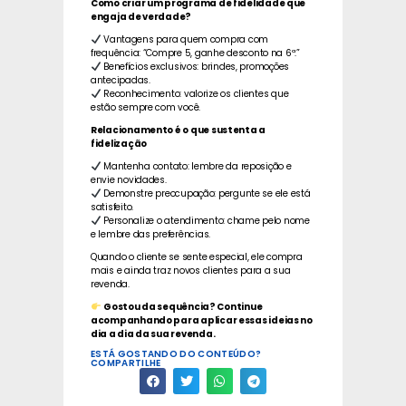
Como criar um programa de fidelidade que
engaja de verdade?
Vantagens para quem compra com
frequência: “Compre 5, ganhe desconto na 6ª.”
Benefícios exclusivos: brindes, promoções
antecipadas.
Reconhecimento: valorize os clientes que
estão sempre com você.
Relacionamento é o que sustenta a
fidelização
Mantenha contato: lembre da reposição e
envie novidades.
Demonstre preocupação: pergunte se ele está
satisfeito.
Personalize o atendimento: chame pelo nome
e lembre das preferências.
Quando o cliente se sente especial, ele compra
mais e ainda traz novos clientes para a sua
revenda.
Gostou da sequência? Continue
acompanhando para aplicar essas ideias no
dia a dia da sua revenda.
ESTÁ GOSTANDO DO CONTEÚDO?
COMPARTILHE