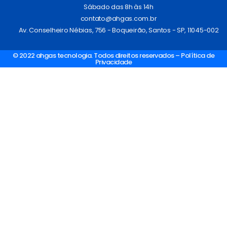
Sábado das 8h às 14h
contato@ahgas.com.br
Av. Conselheiro Nébias, 756 - Boqueirão, Santos - SP, 11045-002
© 2022 ahgas tecnologia. Todos direitos reservados – Política de
Privacidade