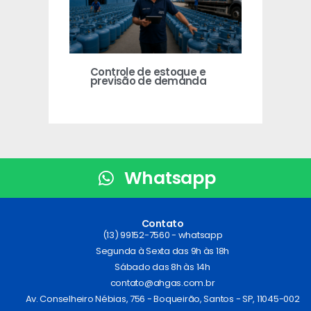
Controle de estoque e
previsão de demanda
Whatsapp
Contato
(13) 99152-7560 - whatsapp
Segunda à Sexta das 9h às 18h
Sábado das 8h às 14h
contato@ahgas.com.br
Av. Conselheiro Nébias, 756 - Boqueirão, Santos - SP, 11045-002