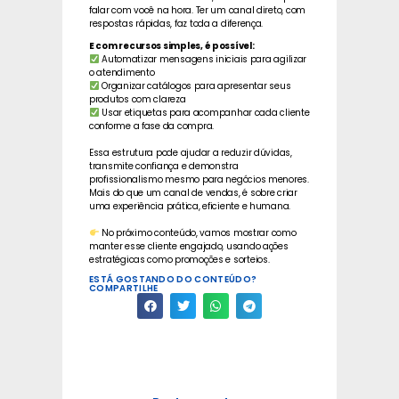
falar com você na hora. Ter um canal direto, com
respostas rápidas, faz toda a diferença.
E com recursos simples, é possível:
Automatizar mensagens iniciais para agilizar
o atendimento
Organizar catálogos para apresentar seus
produtos com clareza
Usar etiquetas para acompanhar cada cliente
conforme a fase da compra.
Essa estrutura pode ajudar a reduzir dúvidas,
transmite confiança e demonstra
profissionalismo mesmo para negócios menores.
Mais do que um canal de vendas, é sobre criar
uma experiência prática, eficiente e humana.
No próximo conteúdo, vamos mostrar como
manter esse cliente engajado, usando ações
estratégicas como promoções e sorteios.
ESTÁ GOSTANDO DO CONTEÚDO?
COMPARTILHE