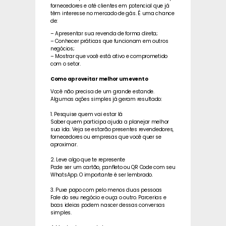
fornecedores e até clientes em potencial que já
têm interesse no mercado de gás. É uma chance
de:
– Apresentar sua revenda de forma direta;
– Conhecer práticas que funcionam em outros
negócios;
– Mostrar que você está ativo e comprometido
com o setor.
Como aproveitar melhor um evento
Você não precisa de um grande estande.
Algumas ações simples já geram resultado:
1. Pesquise quem vai estar lá
Saber quem participa ajuda a planejar melhor
sua ida. Veja se estarão presentes revendedores,
fornecedores ou empresas que você quer se
aproximar.
2. Leve algo que te represente
Pode ser um cartão, panfleto ou QR Code com seu
WhatsApp. O importante é ser lembrado.
3. Puxe papo com pelo menos duas pessoas
Fale do seu negócio e ouça o outro. Parcerias e
boas ideias podem nascer dessas conversas
simples.