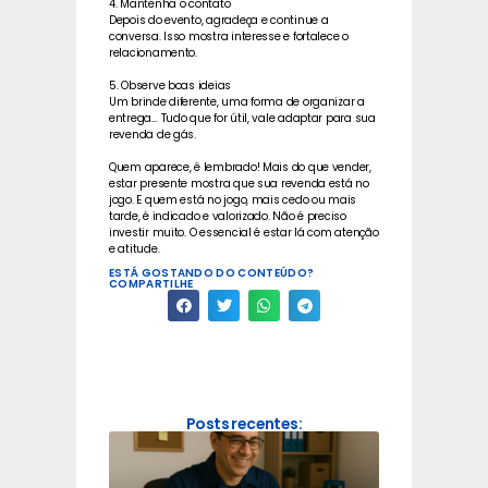
4. Mantenha o contato
Depois do evento, agradeça e continue a
conversa. Isso mostra interesse e fortalece o
relacionamento.
5. Observe boas ideias
Um brinde diferente, uma forma de organizar a
entrega… Tudo que for útil, vale adaptar para sua
revenda de gás.
Quem aparece, é lembrado! Mais do que vender,
estar presente mostra que sua revenda está no
jogo. E quem está no jogo, mais cedo ou mais
tarde, é indicado e valorizado. Não é preciso
investir muito. O essencial é estar lá com atenção
e atitude.
ESTÁ GOSTANDO DO CONTEÚDO?
COMPARTILHE
Posts recentes: