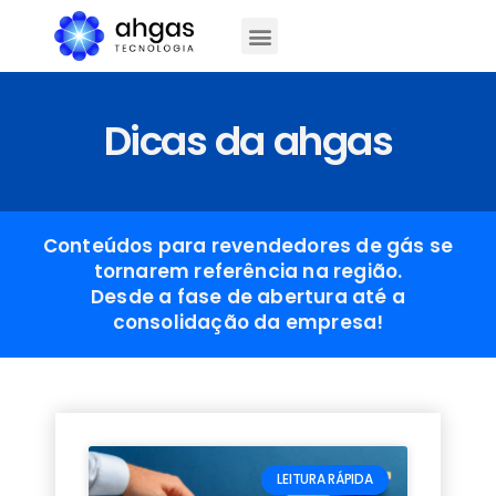
Dicas da ahgas
Conteúdos para revendedores de gás se
tornarem referência na região.
Desde a fase de abertura até a
consolidação da empresa!
LEITURA RÁPIDA