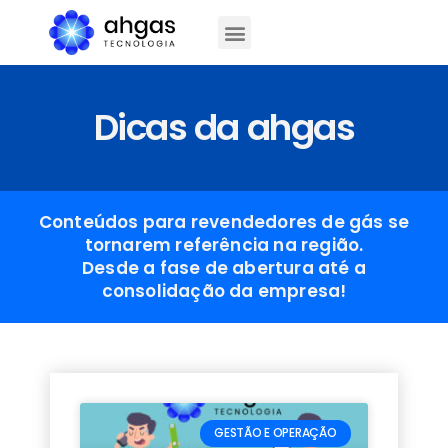
Dicas da ahgas
Conteúdos para revendedores de gás se
tornarem referência na região.
Desde a fase de abertura até a
consolidação da empresa!
GESTÃO E OPERAÇÃO